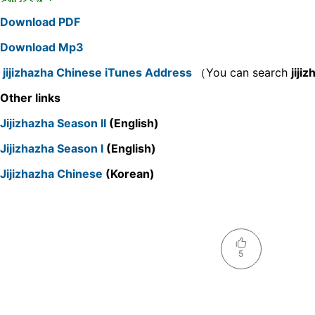
Download PDF
Download Mp3
jijizhazha Chinese iTunes Address
（You can search
jiji
Other links
Jijizhazha Season II
(English)
Jijizhazha Season I
(English)
Jijizhazha Chinese
(Korean)
5