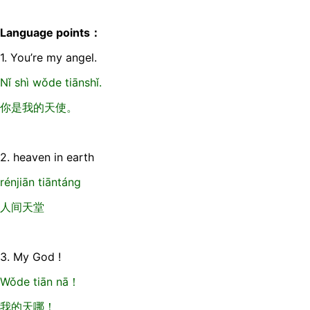
Language points：
1. You’re my angel.
Nǐ shì wǒde tiānshǐ.
你是我的天使。
2. heaven in earth
rénjiān tiāntánɡ
人间天堂
3. My God !
Wǒde tiān nā！
我的天哪！