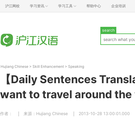
沪江网校
学习资讯
学习工具
帮助中心
企业培训
search
Hujiang Chinese
>
Skill Enhancement
>
Speaking
【Daily Sentences Transl
want to travel around the
作者：
来源：Hujiang Chinese
2013-10-28 13:00:01.000