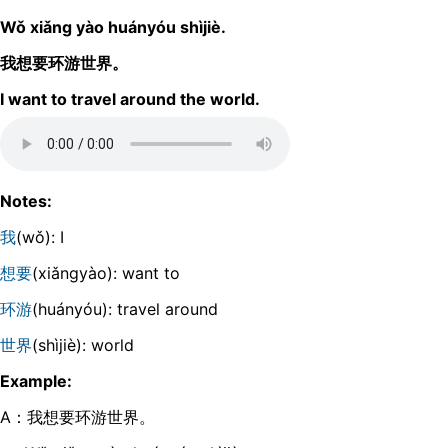
Wǒ xiǎnɡ yào huányóu shìjiè.
我想要环游世界。
I want to travel around the world.
Notes:
我
(wǒ): I
想要
(xiǎnɡyào): want to
环游
(huányóu): travel around
世界
(shìjiè): world
Example:
A：我想要环游世界。