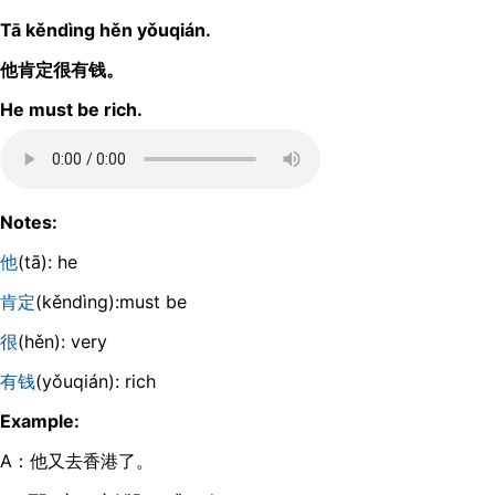
Tā kěndìnɡ hěn yǒuqián.
他肯定很有钱。
He must be rich.
Notes:
他
(tā): he
肯定
(kěndìnɡ):must be
很
(hěn): very
有钱
(yǒuqián): rich
Example:
A：他又去香港了。