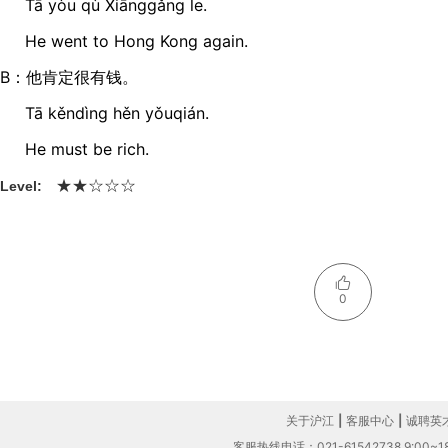
Tā yòu qù Xiānɡɡǎnɡ le.
He went to Hong Kong again.
B：他肯定很有钱。
Tā kěndìnɡ hěn yǒuqián.
He must be rich.
★
☆
☆
★
☆
Level:
0
关于沪江
|
客服中心
|
诚聘英
客服热线电话：021-61542738 9:00~18