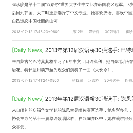
崔珍皎是第十二届“汉语桥”世界大学生中文比赛韩国赛区冠军。7
后回到韩国。大二时重新选择了中文专业。她喜欢汉语、喜欢中国
自己迷恋中国壮丽的山河
2013-07-12 17:43:23+0800
第12届
汉语桥
30强选手
崔珍
[Daily News]
2013年第12届汉语桥30强选手: 巴
来自蒙古的巴特其其格学习了6年中文，口语流利，她自豪地介绍
语花。特长是用葫芦丝为观众们演奏了一曲《大长今》。
2013-07-12 17:41:24+0800
第12届
汉语桥
30强选手
巴特
[Daily News]
2013年第12届汉语桥30强选手: 陈凤
来自缅甸的庆福华文学苑的陈凤兰是缅甸赛区选手，她多彩多艺，2
协会主办的第十一届华语歌唱比赛。在缅甸赛区中，她在演讲部分
众喜爱。